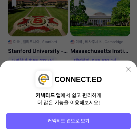
미국
,
캘리포니아
,
Stanford
미국
,
메사추세츠
,
Cambridge
Stanford University - 학사
Massachusetts Institute of Technology - 학사
대면학비: $ 55,473 / 년
대면학비: $ 55,510 / 년
수능점수로 입학 가능!
모두보기
CONNECT.ED
커넥티드 앱
에서 쉽고 편리하게
더 많은 기능을 이용해보세요!
커넥티드 앱으로 보기
영국
,
잉글랜드
,
Manchester
캐나다
,
온타리오
,
Hamilton